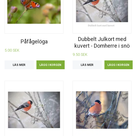
Dubbelt Julkort med
Påfågelöga
kuvert - Domherre i snö
5.00 SEK
9.50 SEK
LÄS MER
LÄS MER