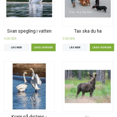
Svan spegling i vatten
Tax ska du ha
5.00 SEK
5.00 SEK
LÄS MER
LÄS MER
Kram på distans -