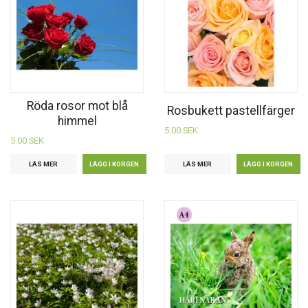
Röda rosor mot blå
Rosbukett pastellfärger
himmel
5.00 SEK
5.00 SEK
LÄS MER
LÄS MER