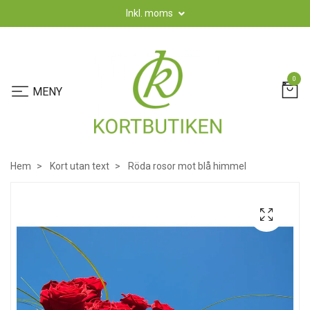
Inkl. moms
0
Hem
Kort utan text
Röda rosor mot blå himmel