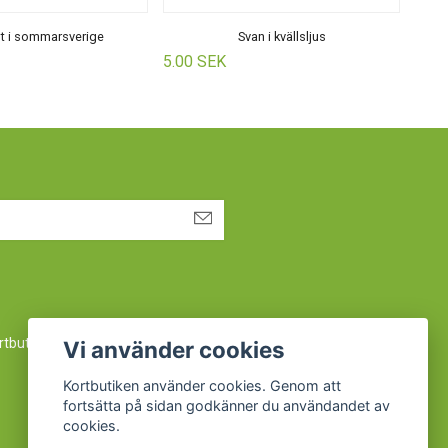
t i sommarsverige
Svan i kvällsljus
5.00 SEK
5.00
rtbutiken@procard.se
eller ring oss på 019 450 450
Vi använder cookies
Kortbutiken använder cookies. Genom att
fortsätta på sidan godkänner du användandet av
cookies.