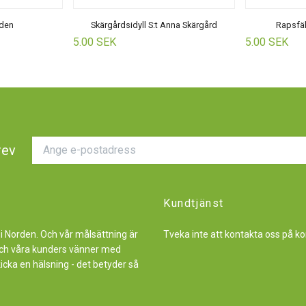
nden
Skärgårdsidyll S:t Anna Skärgård
Rapsfäl
5.00 SEK
5.00 SEK
rev
Kundtjänst
 i Norden. Och vår målsättning är
Tveka inte att kontakta oss på
ko
r och våra kunders vänner med
kicka en hälsning - det betyder så