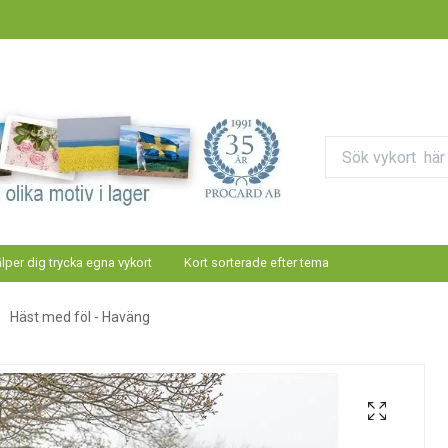
älper dig trycka egna vykort
Kort sorterade efter tema
Häst med föl - Haväng