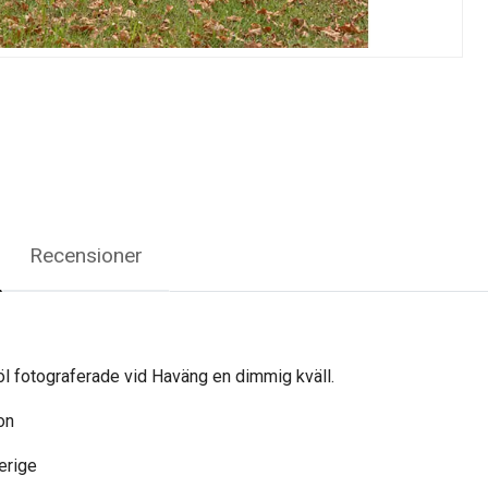
Recensioner
l fotograferade vid Haväng en dimmig kväll.
on
erige