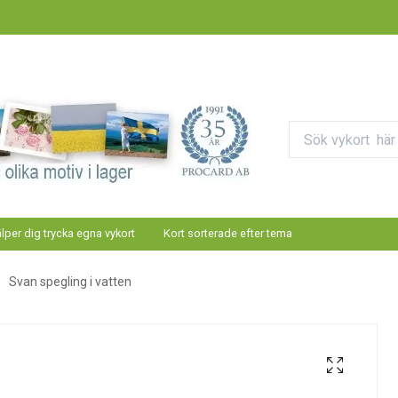
älper dig trycka egna vykort
Kort sorterade efter tema
Svan spegling i vatten