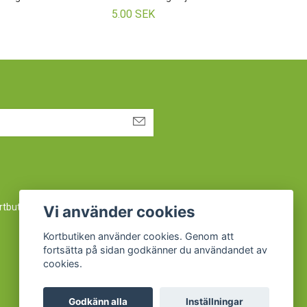
5.00 SEK
5.00
rtbutiken@procard.se
eller ring oss på 019 450 450
Vi använder cookies
Kortbutiken använder cookies. Genom att
fortsätta på sidan godkänner du användandet av
cookies.
Godkänn alla
Inställningar