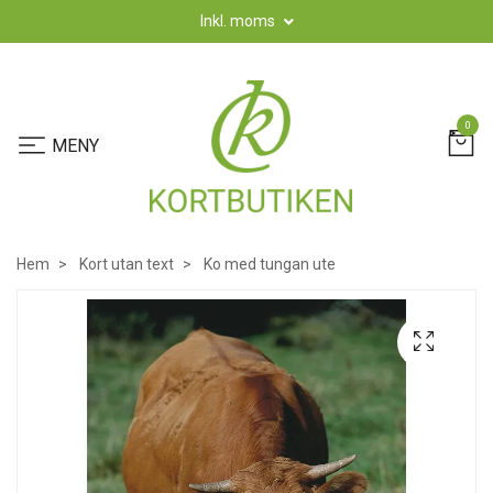
Inkl. moms
0
Hem
Kort utan text
Ko med tungan ute