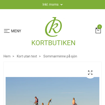
Inkl. moms
0
Hem
Kort utan text
Sommarminne på sjön