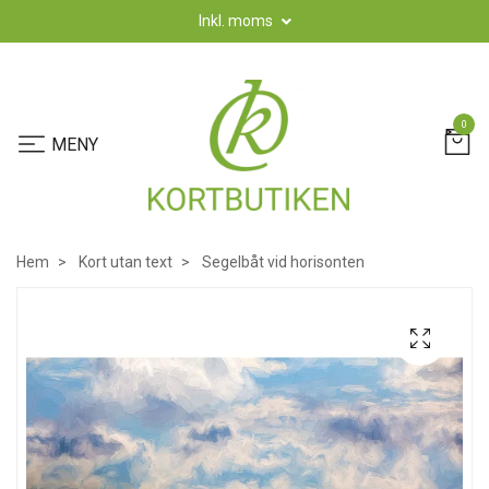
Inkl. moms
0
Hem
Kort utan text
Segelbåt vid horisonten