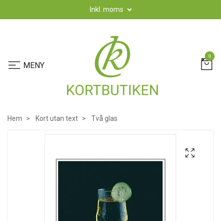
Inkl. moms
0
Hem
Kort utan text
Två glas