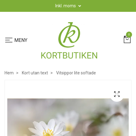
Inkl. moms
0
Hem
Kort utan text
Vitsippor lite softade