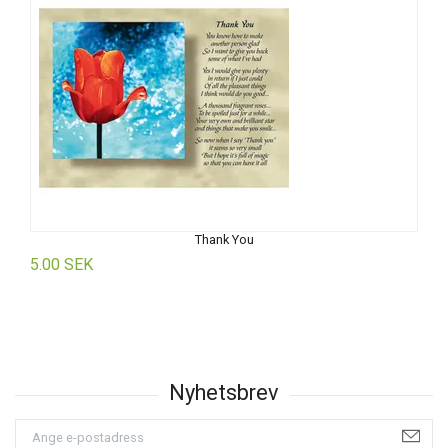
Thank You
5.00 SEK
5