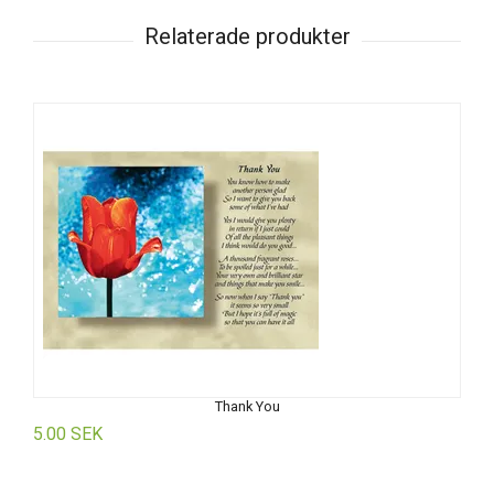
Thank You
5.00 SEK
5