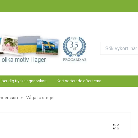
älper dig trycka egna vykort
Kort sorterade efter tema
 Andersson
Våga ta steget