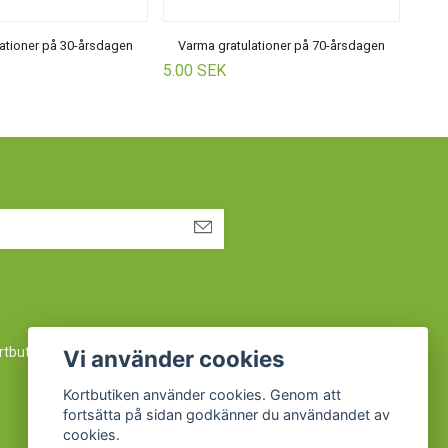
ationer på 30-årsdagen
Varma gratulationer på 70-årsdagen
5.00 SEK
5.00
rtbutiken@procard.se
eller ring oss på 019 450 450
Vi använder cookies
Kortbutiken använder cookies. Genom att
fortsätta på sidan godkänner du användandet av
cookies.