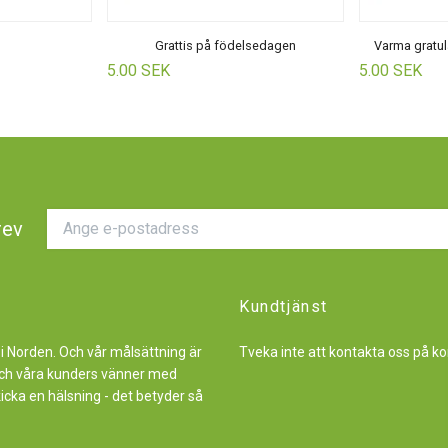
Grattis på födelsedagen
Varma gratul
5.00 SEK
5.00 SEK
rev
Kundtjänst
 i Norden. Och vår målsättning är
Tveka inte att kontakta oss på
ko
r och våra kunders vänner med
kicka en hälsning - det betyder så