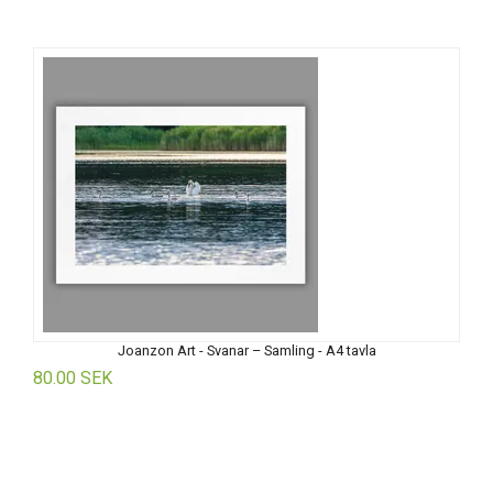
Joanzon Art - Svanar – Samling - A4 tavla
80.00 SEK
8