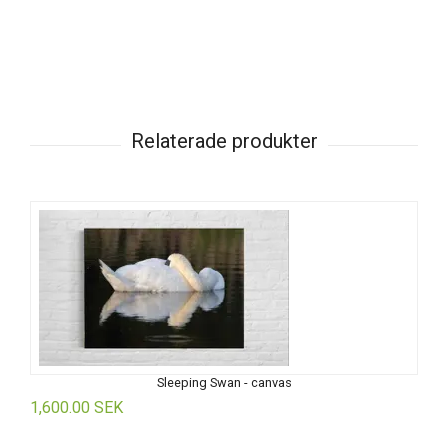
Sleeping Swan - canvas
1,600.00 SEK
1